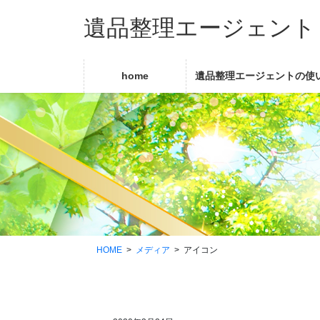
コ
ナ
遺品整理エージェント
ン
ビ
テ
ゲ
ン
ー
ツ
シ
home
遺品整理エージェントの使
に
ョ
移
ン
動
に
移
動
HOME
メディア
アイコン