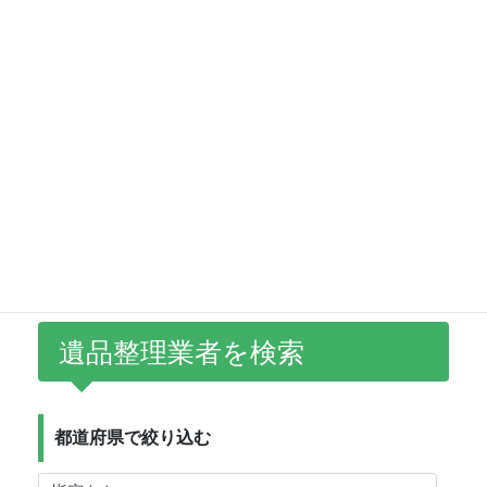
ご自身やご家族にとって最適な整理を行うために、
ぜひ各地域のページから業者情報を比較・検討してくださ
い。
故人と家族の想いをつなぐ遺品整理。
遺品整理エージェントが、その第一歩をサポ
ートします。
遺品整理業者を検索
都道府県で絞り込む