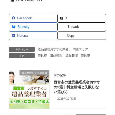
Post Views:
368
Facebook
X
Threads
Bluesky
Hatena
Copy
遺品整理おすすめ業者
、
関西エリア
カテゴリー
奈良市 遺品整理
遺品整理 奈良市
タグ
遺品整理おすすめ業者
前の記事
西宮市の遺品整理業者おすす
め5選｜料金相場と失敗しな
い選び方
2025年12月3日