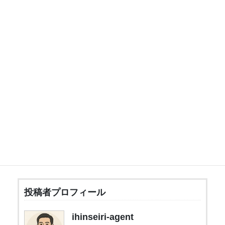
特殊清掃
遺品整理
遺品買取
キーワードで絞り込む
この条件で検索
遺品整理エージェントTOPに戻る
投稿者プロフィール
ihinseiri-agent