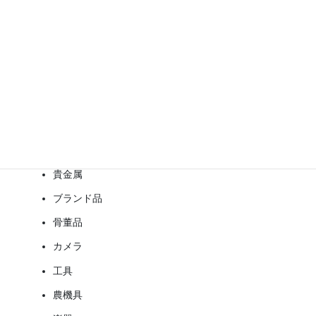
写真、通帳、印鑑、権利書、保険証券、形見分け品などを事
前に決めておくと、仕分け時間を短縮できます。
売却できる物を査定してもらう
買取されやすい物には、次のようなものがあります。
製造年の新しい家電
貴金属
ブランド品
骨董品
カメラ
工具
農機具