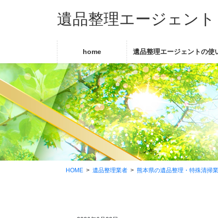
コ
ナ
遺品整理エージェント
ン
ビ
テ
ゲ
ン
ー
ツ
シ
home
遺品整理エージェントの使
に
ョ
移
ン
動
に
移
動
HOME
遺品整理業者
熊本県の遺品整理・特殊清掃