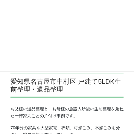
愛知県名古屋市西区 集合住宅3DK遺
品整理
遠方に住む息子様からの依頼で、ご両親が住んでいた家の遺
品整理を実施した事例です。
作業中に写真や貴金属などを確認しながら進め、3名で約8
時間で完了しています。
愛知県名古屋市中村区 戸建て5LDK生
前整理・遺品整理
お父様の遺品整理と、お母様の施設入所後の生前整理を兼ね
た一軒家丸ごとの片付け事例です。
70年分の家具や大型家電、衣類、可燃ごみ、不燃ごみを分