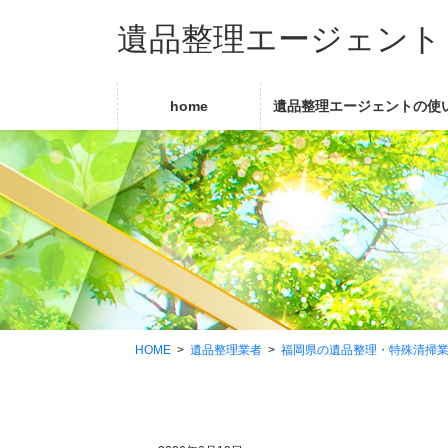
コ
ナ
遺品整理エージェント
ン
ビ
テ
ゲ
ン
ー
ツ
シ
home
遺品整理エージェントの使
に
ョ
移
ン
動
に
移
動
HOME
遺品整理業者
福岡県の遺品整理・特殊清掃