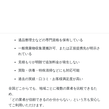
遺品整理エージェントでは、全国各地の
信頼性の高い遺品整
理業者だけを厳選して掲載
しています。
掲載前には、以下のような基準で厳正な審査を行い、安心し
て依頼できる業者のみを紹介しています。
遺品整理士などの専門資格を保有している
一般廃棄物収集運搬許可、または正規提携先が明示さ
れている
見積もりが明朗で追加料金が発生しない
買取・供養・特殊清掃などにも対応可能
過去の実績・口コミ・お客様満足度が高い
全国どこからでも、地域ごとに複数の業者を比較できるた
め、
「どの業者が信頼できるのか分からない」という方も安心し
てご利用いただけます。