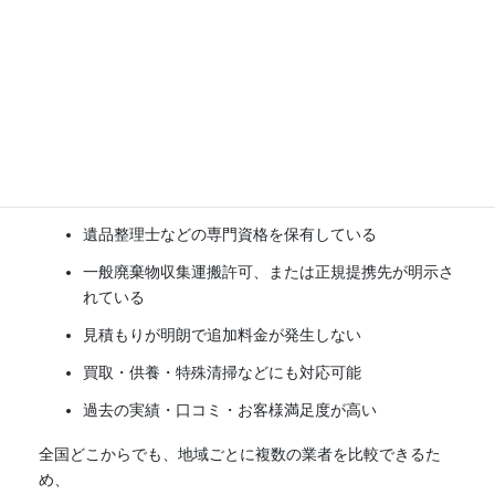
優良業者のみを掲載していま
す
遺品整理エージェントでは、全国各地の
信頼性の高い遺品整
理業者だけを厳選して掲載
しています。
掲載前には、以下のような基準で厳正な審査を行い、安心し
て依頼できる業者のみを紹介しています。
遺品整理士などの専門資格を保有している
一般廃棄物収集運搬許可、または正規提携先が明示さ
れている
見積もりが明朗で追加料金が発生しない
買取・供養・特殊清掃などにも対応可能
過去の実績・口コミ・お客様満足度が高い
全国どこからでも、地域ごとに複数の業者を比較できるた
め、