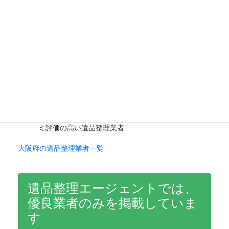
対応力の高い業者を地域ごとに紹介しています。
大阪市の遺品整理業者おすすめ5選
｜大阪市内全域に
対応する優良業者
堺市の遺品整理業者おすすめ5選
｜大阪南部の家財整
理・ゴミ屋敷清掃に強い業者
高槻市の遺品整理業者おすすめ5選
｜戸建ての片付
け・空き家整理に強い地元業者
枚方市の遺品整理業者おすすめ5選
｜京阪沿線で口コ
ミ評価の高い遺品整理業者
大阪府の遺品整理業者一覧
遺品整理エージェントでは、
優良業者のみを掲載していま
す