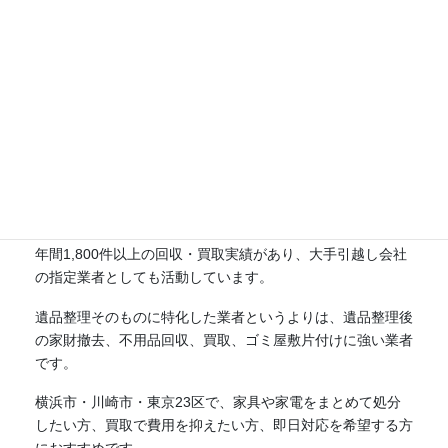
正社員スタッフによる作業を重視したい
まとめ
ワンツースリーは、神奈川県・東京都を中心に不用品回収、
買取、ゴミ屋敷片付け、家財整理に対応する片付け業者で
す。
年間1,800件以上の回収・買取実績があり、大手引越し会社
の指定業者としても活動しています。
遺品整理そのものに特化した業者というよりは、遺品整理後
の家財撤去、不用品回収、買取、ゴミ屋敷片付けに強い業者
です。
横浜市・川崎市・東京23区で、家具や家電をまとめて処分
したい方、買取で費用を抑えたい方、即日対応を希望する方