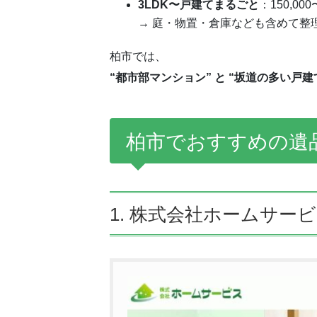
3LDK〜戸建てまるごと
：150,00
→ 庭・物置・倉庫なども含めて整
柏市では、
“都市部マンション” と “坂道の多い戸
柏市でおすすめの遺
1. 株式会社ホームサ