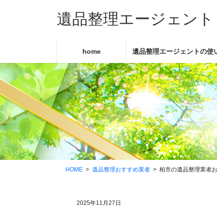
コ
ナ
遺品整理エージェント
ン
ビ
テ
ゲ
ン
ー
ツ
シ
home
遺品整理エージェントの使
に
ョ
移
ン
動
に
移
動
HOME
遺品整理おすすめ業者
柏市の遺品整理業者お
2025年11月27日