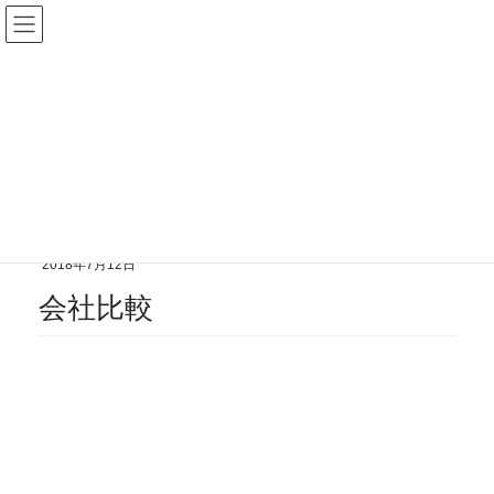
コ
ナ
遺品整理エージェント
ン
ビ
テ
ゲ
ン
ー
投稿
ツ
シ
に
ョ
移
ン
動
に
HOME
会社比較
移
動
2018年7月12日
会社比較