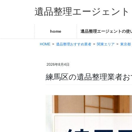
コ
ナ
遺品整理エージェント
ン
ビ
テ
ゲ
ン
ー
ツ
シ
home
遺品整理エージェントの使
に
ョ
HOME
遺品整理おすすめ業者
関東エリア
東京都
移
ン
動
に
移
2026年8月4日
動
練馬区の遺品整理業者お