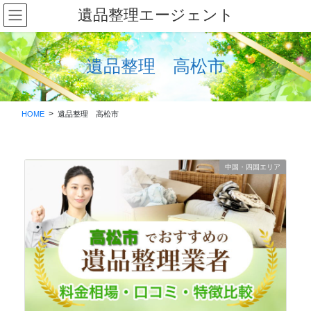
コ
ナ
遺品整理エージェント
ン
ビ
テ
ゲ
ン
ー
遺品整理 高松市
ツ
シ
に
ョ
移
ン
動
に
HOME
遺品整理 高松市
移
動
中国・四国エリア