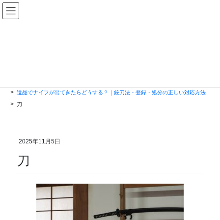
コ
ナ
遺品整理エージェント
ン
ビ
テ
ゲ
ン
ー
投稿
ツ
シ
に
ョ
移
ン
動
に
HOME
移
遺品でナイフが出てきたらどうする？｜銃刀法・登録・処分の正しい対応方法
動
刀
2025年11月5日
刀